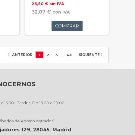
26,50 € sin IVA
32,07 €
con IVA
COMPRAR
…
1
2
3
40


ANTERIOR
SIGUIENTE
ONOCERNOS
a 13:30 - Tardes: De 16:00 a 20:00
Sábados de Agosto cerrados)
jadores 129, 28045, Madrid