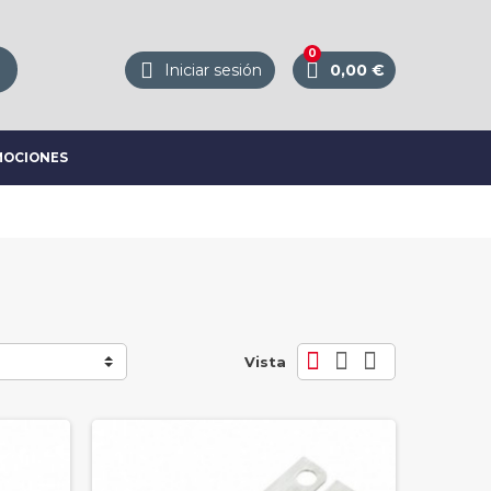
0



Iniciar sesión
0,00 €
OCIONES



Vista