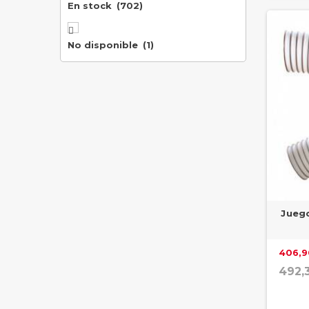
En stock
(702)

No disponible
(1)
Juego
406,9
492,