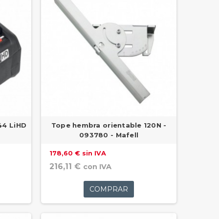
44 LiHD
Tope hembra orientable 120N -
093780 - Mafell
178,60 € sin IVA
216,11 €
con IVA
COMPRAR