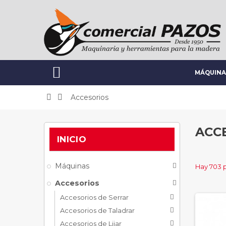

MÁQUINA


Accesorios
ACC
INICIO
Máquinas

Hay 703 
Accesorios

Accesorios de Serrar

Accesorios de Taladrar

Accesorios de Lijar
