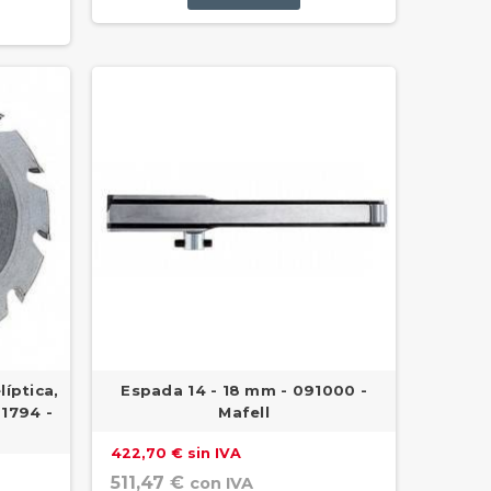
líptica,
Espada 14 - 18 mm - 091000 -
91794 -
Mafell
422,70 € sin IVA
511,47 €
con IVA