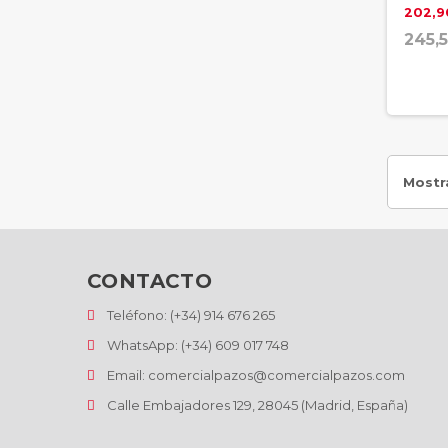
202,9
245,5
Mostra
CONTACTO
Teléfono: (+34) 914 676 265
WhatsApp: (+34) 609 017 748
Email: comercialpazos@comercialpazos.com
Calle Embajadores 129, 28045 (Madrid, España)