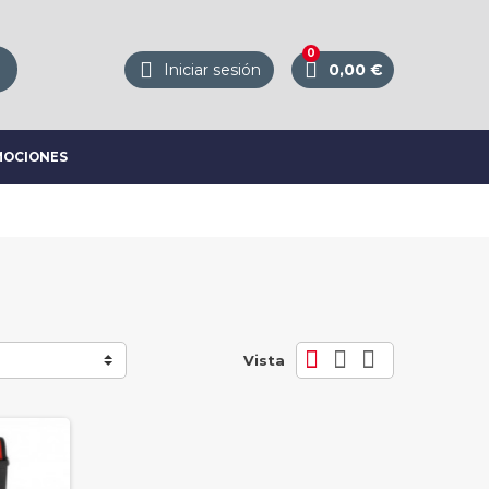
0



Iniciar sesión
0,00 €
OCIONES



Vista