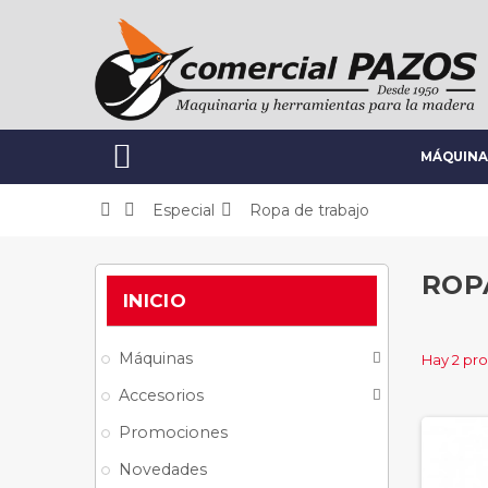

MÁQUINA



Especial
Ropa de trabajo
ROP
INICIO
Máquinas

Hay 2 pr
Accesorios

Promociones
Novedades