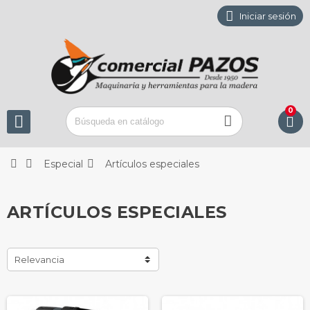

Iniciar sesión
0






Especial
Artículos especiales
ARTÍCULOS ESPECIALES
Relevancia