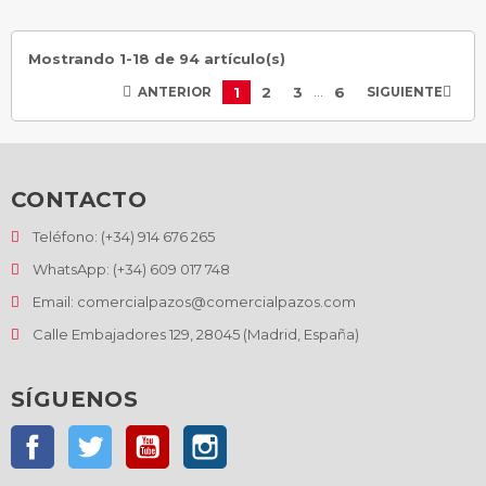
Mostrando 1-18 de 94 artículo(s)
…
1
2
3
6


ANTERIOR
SIGUIENTE
CONTACTO
Teléfono: (+34) 914 676 265
WhatsApp: (+34) 609 017 748
Email: comercialpazos@comercialpazos.com
Calle Embajadores 129, 28045 (Madrid, España)
SÍGUENOS
Facebook
Twitter
YouTube
Instagram