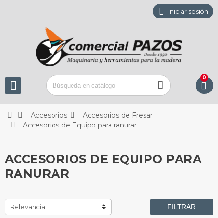

Iniciar sesión
0






Accesorios
Accesorios de Fresar

Accesorios de Equipo para ranurar
ACCESORIOS DE EQUIPO PARA
RANURAR
Relevancia
FILTRAR