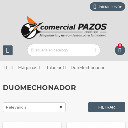

Iniciar sesión
0







Máquinas
Taladrar
DuoMechonador
DUOMECHONADOR
Relevancia
FILTRAR