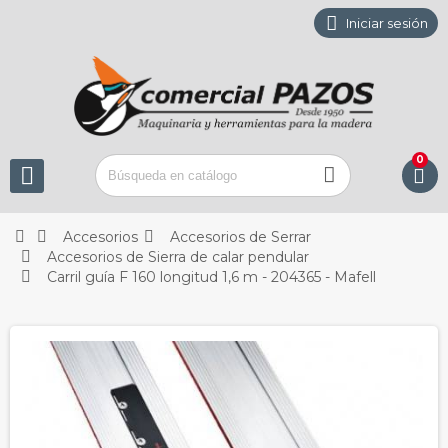

Iniciar sesión
0






Accesorios
Accesorios de Serrar

Accesorios de Sierra de calar pendular

Carril guía F 160 longitud 1,6 m - 204365 - Mafell