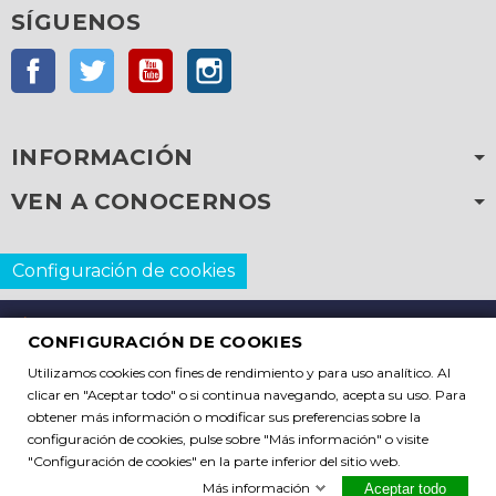
SÍGUENOS
Facebook
Twitter
YouTube
Instagram
INFORMACIÓN
VEN A CONOCERNOS
Configuración de cookies
CONFIGURACIÓN DE COOKIES
Copyright © 2026
C. Pazos S.L. Todos los derechos
Utilizamos cookies con fines de rendimiento y para uso analítico. Al
reservados
clicar en "Aceptar todo" o si continua navegando, acepta su uso. Para
obtener más información o modificar sus preferencias sobre la
configuración de cookies, pulse sobre "Más información" o visite
"Configuración de cookies" en la parte inferior del sitio web.
Más información
Aceptar todo