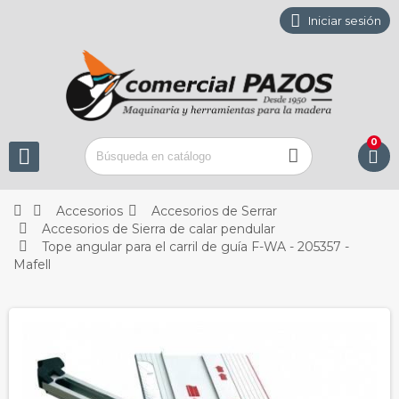

Iniciar sesión
0






Accesorios
Accesorios de Serrar

Accesorios de Sierra de calar pendular

Tope angular para el carril de guía F-WA - 205357 -
Mafell