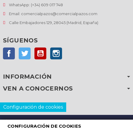
WhatsApp: (+34) 609 017 748
Email: comercialpazos@comercialpazos.com
Calle Embajadores 129, 28045 (Madrid, España)
SÍGUENOS
Facebook
Twitter
YouTube
Instagram
INFORMACIÓN
VEN A CONOCERNOS
Configuración de cookies
CONFIGURACIÓN DE COOKIES
Copyright © 2026
C. Pazos S.L. Todos los derechos