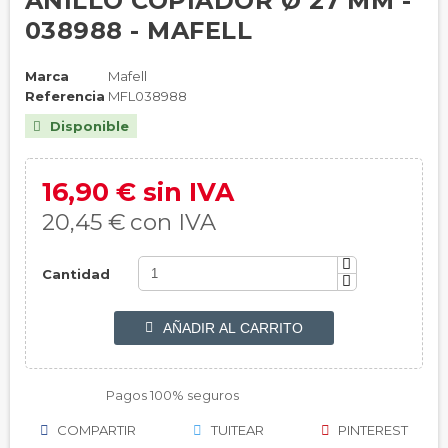
ANILLO COPIADOR Ø 27 MM -
038988 - MAFELL
Marca
Mafell
Referencia
MFL038988
Disponible

16,90 € sin IVA
20,45 €
con IVA
Cantidad
AÑADIR AL CARRITO

Pagos 100% seguros
COMPARTIR
TUITEAR
PINTEREST